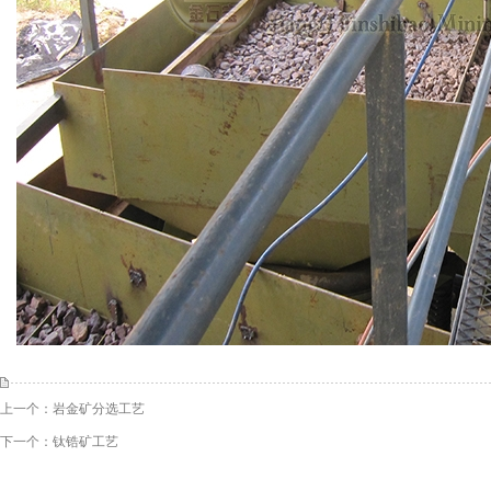
上一个：
岩金矿分选工艺
下一个：
钛锆矿工艺