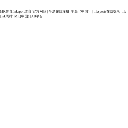
MK体育/mksport体育·官方网站
|
半岛在线注册_半岛（中国）
|
mksports在线登录
|
mk网站_MK(中国)
|
AB平台
|