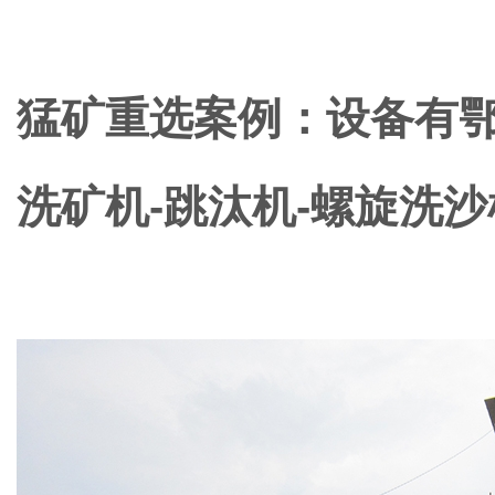
猛矿重选案例：设备有鄂
洗矿机-跳汰机-
螺旋洗沙