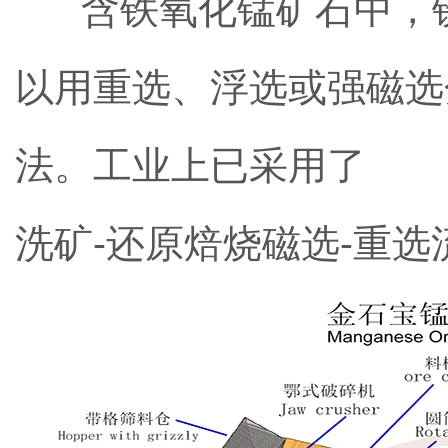
含铁氧化锰矿石中，铁
以用重选、浮选或强磁选
法。工业上已采用了
洗矿-还原焙烧磁选-重选