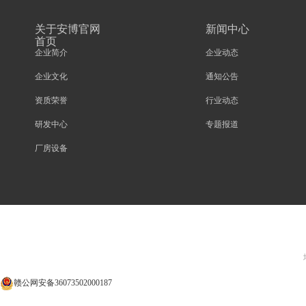
关于安博官网
新闻中心
首页
企业简介
企业动态
企业文化
通知公告
资质荣誉
行业动态
研发中心
专题报道
厂房设备
赣公网安备36073502000187