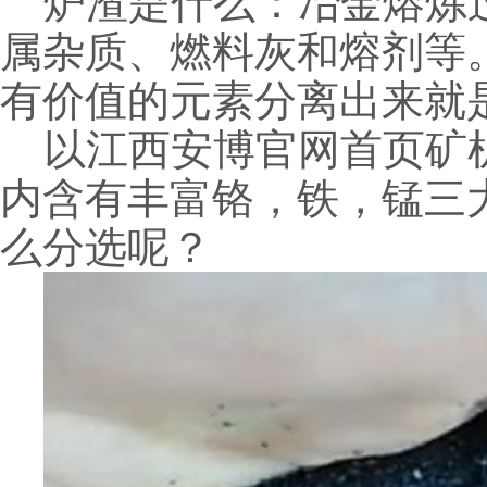
炉渣是什么：冶金熔炼
属杂质、燃料灰和熔剂等
有价值的元素分离出来就
以江西安博官网首页矿
内含有丰富铬，铁，锰三
么分选呢？