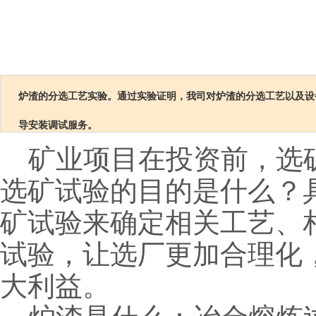
炉渣的分选工艺实验。通过实验证明，我司对炉渣的分选工艺以及设
导安装调试服务。
矿业项目在投资前，选
选矿试验的目的是什么？
矿试验来确定相关工艺、
试验，让选厂更加合理化
大利益。