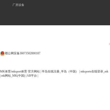
厂房设备
赣公网安备36073502000187
MK体育/mksport体育·官方网站
|
半岛在线注册_半岛（中国）
|
mksports在线登录
|
mk网站_MK(中国)
|
AB平台
|