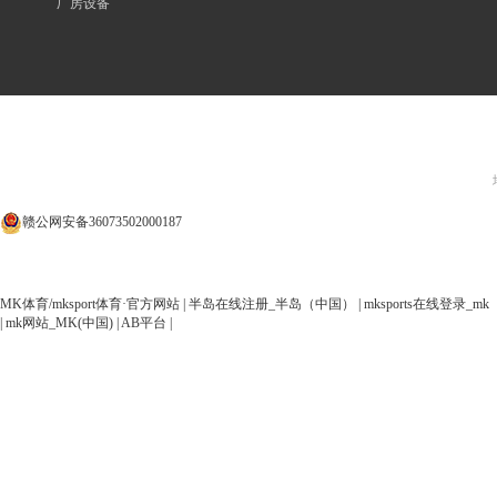
厂房设备
赣公网安备36073502000187
MK体育/mksport体育·官方网站
|
半岛在线注册_半岛（中国）
|
mksports在线登录
|
mk网站_MK(中国)
|
AB平台
|