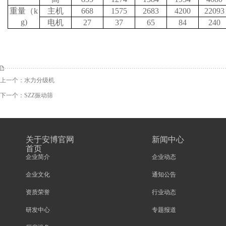
重量（k
主机
668
1575
2683
4200
22093
g)
电机
27
37
65
84
240
上一个：
水力分级机
下一个：
SZZ振动筛
关于安博官网
新闻中心
首页
企业简介
企业动态
企业文化
通知公告
资质荣誉
行业动态
研发中心
专题报道