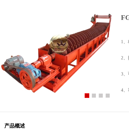
F
1
2
3
4
产品概述