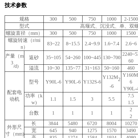
技术参数
规格
300
500
750
1000
2-1500
型式
高堰式、沉没式、单、双
螺旋直径（mm）
300
500
750
1000
1500
螺旋转速（r/mi
83~22
8~15.5
2.4~9.9
1.6~7.4
2.6~6
n）
2240~5
产量（m
返砂
35~105
54~260
100~445
130~700
60
3
/d)
溢流
10~30
135~77
31~163
50~160
460
Y160M
Y132M
2
型号
Y90L-6
Y90L-6
Y132S-6
6
-6
Y90L-
配套电
功率（k
7.5
动机
1.1
1.5
3
5.5
w)
1.5
2
台数
1
1
1
1
2
长
3844
5480
6720
8004
10270
外形尺
宽
645
940
1275
1570
3490
寸（mm)
高
835
1274
1584
1934
4080