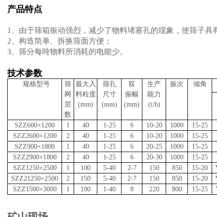
产品特点
1、由于筛箱振动强烈，减少了物料堵塞孔的现象，使筛子具
2、构造简单、拆换筛面方便；
3、筛分每吨物料所消耗的电能少。
技术参数
规格型号
筛
最大入
筛孔
双
生产
振次
倾角
网
料粒度
尺寸
振幅
能力
层
(mm)
(mm)
(mm)
(t/h)
数
SZZ600×1200
1
40
1-25
6
10-20
1000
15-25
SZZ2600×1200
2
40
1-25
6
10-20
1000
15-25
SZZ900×1800
1
40
1-25
6
20-25
1000
15-25
SZZ2900×1800
2
40
1-25
6
20-30
1000
15-25
SZZ1250×2500
1
100
5-40
2-7
150
850
15-20
SZZ21250×2500
2
150
5-40
2-7
150
850
15-20
SZZ1500×3000
1
100
1-40
8
220
800
15-25