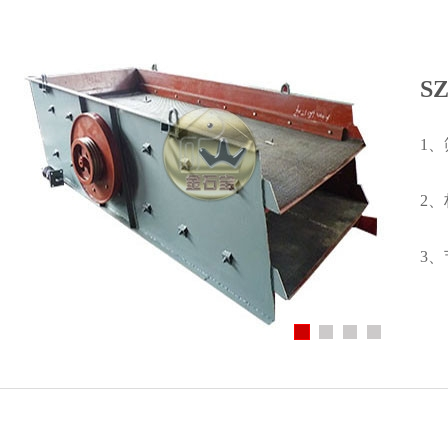
S
1
2
3