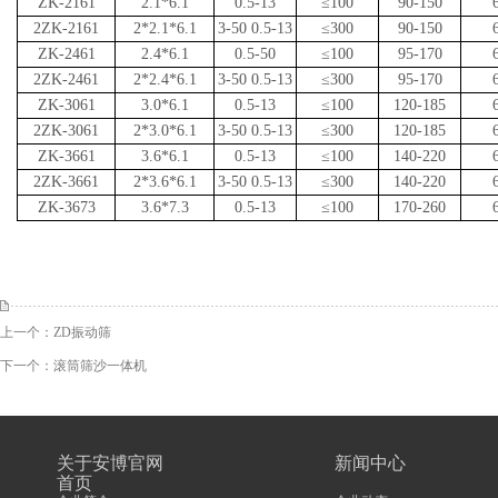
ZK-2161
2.1*6.1
0.5-13
≤100
90-150
2ZK-2161
2*2.1*6.1
3-50 0.5-13
≤300
90-150
ZK-2461
2.4*6.1
0.5-50
≤100
95-170
2ZK-2461
2*2.4*6.1
3-50 0.5-13
≤300
95-170
ZK-3061
3.0*6.1
0.5-13
≤100
120-185
2ZK-3061
2*3.0*6.1
3-50 0.5-13
≤300
120-185
ZK-3661
3.6*6.1
0.5-13
≤100
140-220
2ZK-3661
2*3.6*6.1
3-50 0.5-13
≤300
140-220
ZK-3673
3.6*7.3
0.5-13
≤100
170-260
上一个：
ZD振动筛
下一个：
滚筒筛沙一体机
关于安博官网
新闻中心
首页