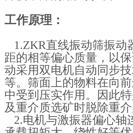
工作原理：
1.ZKR直线振动筛振
距的相等偏心质量，以保
动采用双电机自动同步技
等。筛面上的物料在向前
中受到压实作用。因此特
及重介质选矿时脱除重介
2.电机与激振器偏心
承载扭矩大，绕性好等优