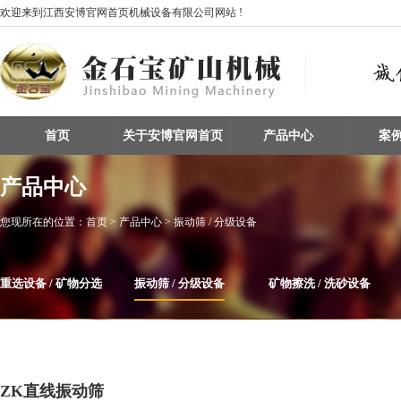
欢迎来到江西安博官网首页机械设备有限公司网站 !
首页
关于安博官网首页
产品中心
案
产品中心
您现所在的位置：
首页
> 产品中心 > 振动筛 / 分级设备
重选设备 / 矿物分选
振动筛 / 分级设备
矿物擦洗 / 洗砂设备
整条生产线设备
磁选机
给料机及输送设备
ZK直线振动筛