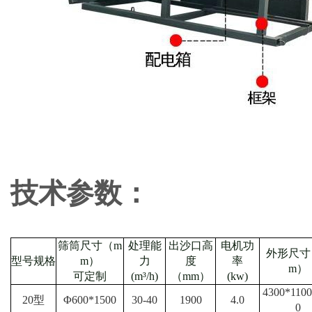
技术参数
：
筛筒尺寸（m
处理能
出沙口高
电机功
外形尺寸
型号规格
m）
力
度
率
m）
可定制
(m³/h)
（mm）
(kw)
4300*1100
20型
Φ600*1500
30-40
1900
4.0
0