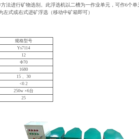
游方法进行矿物选别。此浮选机以二槽为一作业单元，可作
6
个单
为左式或右式进矿浮选（移动中矿箱即可）
规格型号
Ys7114
12
Ф70
1680
15 、30
<0.2
250w ×6台
25