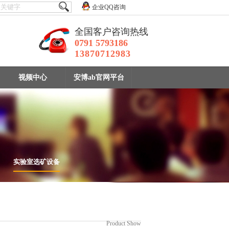
企业QQ咨询
全国客户咨询热线
0791 5793186
13870712983
视频中心
安博ab官网平台
实验室选矿设备
设备
Product Show