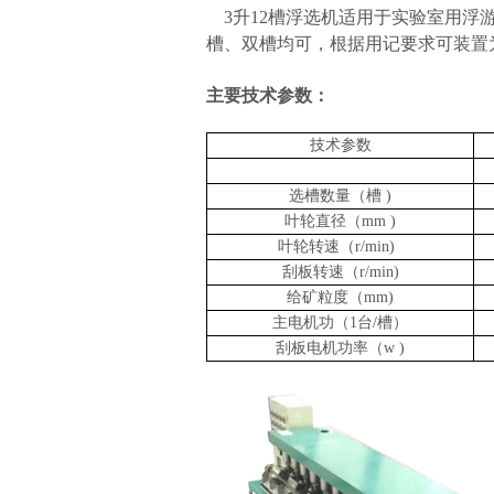
3
升
12
槽浮选机适用于实验室用浮
槽、双槽均可，根据用记要求可装置
主要技术参数：
技术参数
选槽数量（槽 )
叶轮直径（mm )
叶轮转速（r/min)
刮板转速（r/min)
给矿粒度（mm)
主电机功（1台/槽）
刮板电机功率（w )