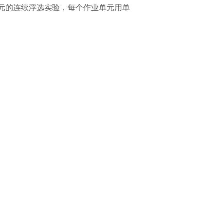
元的连续浮选实验，每个作业单元用单