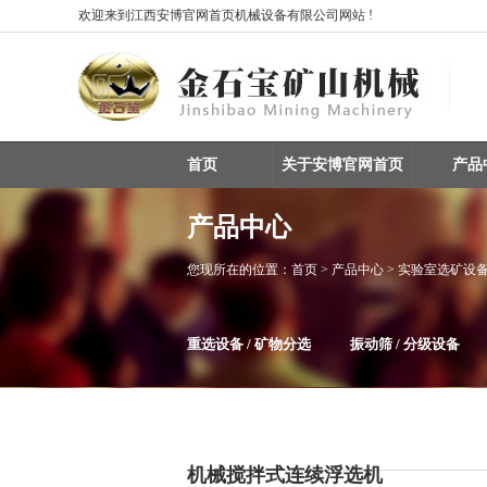
欢迎来到江西安博官网首页机械设备有限公司网站 !
首页
关于安博官网首页
产品
产品中心
您现所在的位置：
首页
> 产品中心 > 实验室选矿设
重选设备 / 矿物分选
振动筛 / 分级设备
整条生产线设备
磁选机
机械搅拌式连续浮选机