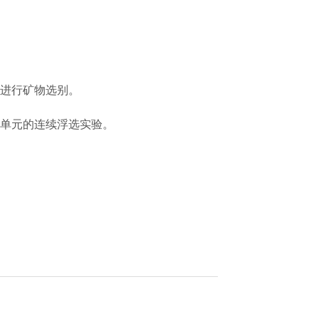
法进行矿物选别。
单元的连续浮选实验。