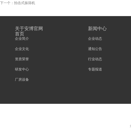
下一个：
拍击式振筛机
关于安博官网
新闻中心
首页
企业简介
企业动态
企业文化
通知公告
资质荣誉
行业动态
研发中心
专题报道
厂房设备