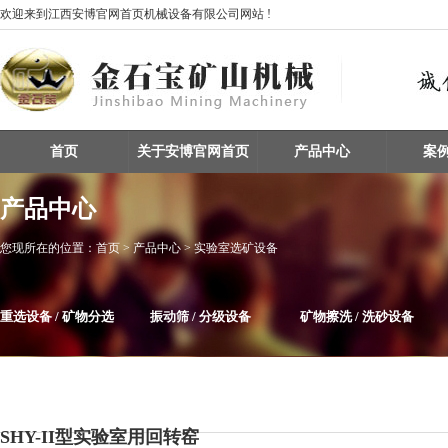
欢迎来到江西安博官网首页机械设备有限公司网站 !
首页
关于安博官网首页
产品中心
案
产品中心
您现所在的位置：
首页
> 产品中心 > 实验室选矿设备
重选设备 / 矿物分选
振动筛 / 分级设备
矿物擦洗 / 洗砂设备
整条生产线设备
磁选机
给料机及输送设备
SHY-II型实验室用回转窑