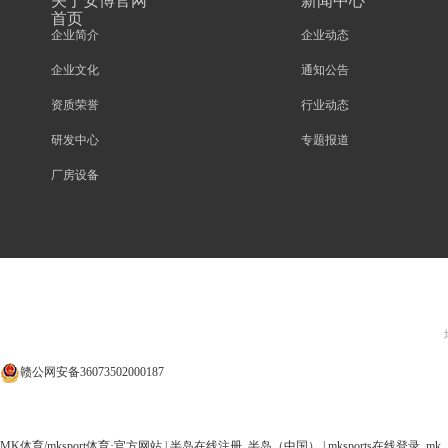
关于安博官网
新闻中心
首页
企业简介
企业动态
企业文化
通知公告
资质荣誉
行业动态
研发中心
专题报道
厂房设备
赣公网安备36073502000187
MK体育/mksport体育·官方网站
|
半岛在线注册_半岛（中国）
|
mksports在线登录