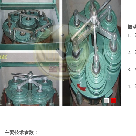
振
1
2
3
4
主要技术参数：