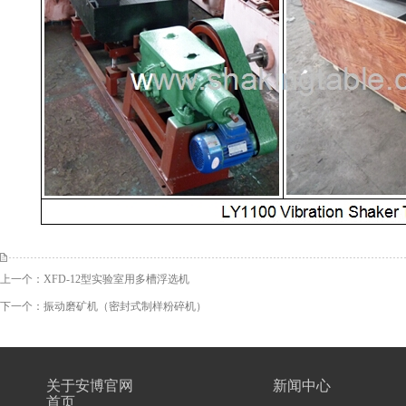
上一个：
XFD-12型实验室用多槽浮选机
下一个：
振动磨矿机（密封式制样粉碎机）
关于安博官网
新闻中心
首页