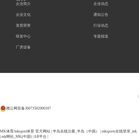
企业简介
企业动态
企业文化
通知公告
资质荣誉
行业动态
研发中心
专题报道
厂房设备
赣公网安备36073502000187
MK体育/mksport体育·官方网站
|
半岛在线注册_半岛（中国）
|
mksports在线登录
|
mk网站_MK(中国)
|
AB平台
|