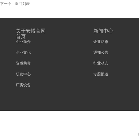
下一个：
返回列表
关于安博官网
新闻中心
首页
企业简介
企业动态
企业文化
通知公告
资质荣誉
行业动态
研发中心
专题报道
厂房设备