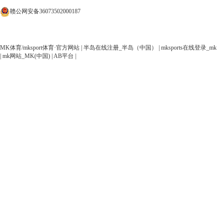
赣公网安备36073502000187
MK体育/mksport体育·官方网站
|
半岛在线注册_半岛（中国）
|
mksports在线登录
|
mk网站_MK(中国)
|
AB平台
|