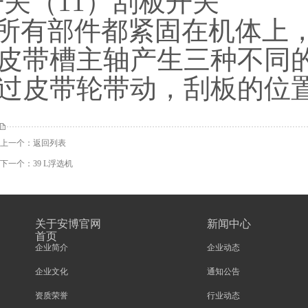
开关（
11
）刮板开关
所有部件都紧固在机体上
皮带槽主轴产生三种不同
过皮带轮带动，刮板的位
上一个：
返回列表
下一个：
39 L浮选机
关于安博官网
新闻中心
首页
企业简介
企业动态
企业文化
通知公告
资质荣誉
行业动态