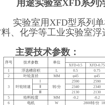
用途实验室
XFD
系列
实验室用XFD型系列单
材料、化学等工业实验室浮
主
要技术参数：
序号
技术参数
单位
XFD-0.5
XFD-0.75
1
浮选槽容积
L
0.5
0.75
2
叶轮直径
MM
φ
45
φ
45
Ⅰ
2590
2590
3
叶轮转速
Ⅱ
转
/
分
2340
2340
Ⅲ
2130
2130
5
给料粒度
MM
-0.2
-0.2
6
电机
W
2800
转
/
分
18