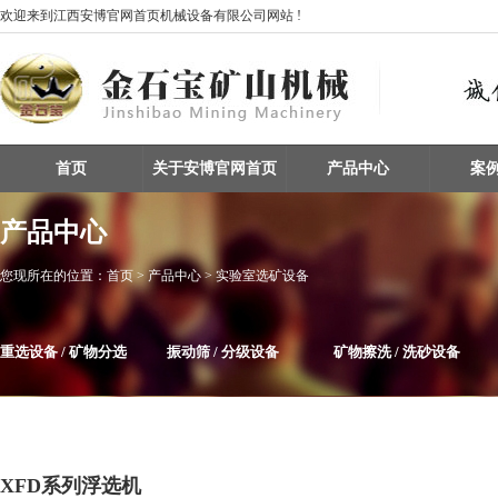
欢迎来到江西安博官网首页机械设备有限公司网站 !
首页
关于安博官网首页
产品中心
案
产品中心
您现所在的位置：
首页
> 产品中心 > 实验室选矿设备
重选设备 / 矿物分选
振动筛 / 分级设备
矿物擦洗 / 洗砂设备
整条生产线设备
磁选机
给料机及输送设备
XFD系列浮选机