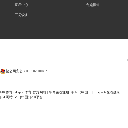
研发中心
专题报道
厂房设备
赣公网安备36073502000187
MK体育/mksport体育·官方网站
|
半岛在线注册_半岛（中国）
|
mksports在线登录
|
mk网站_MK(中国)
|
AB平台
|