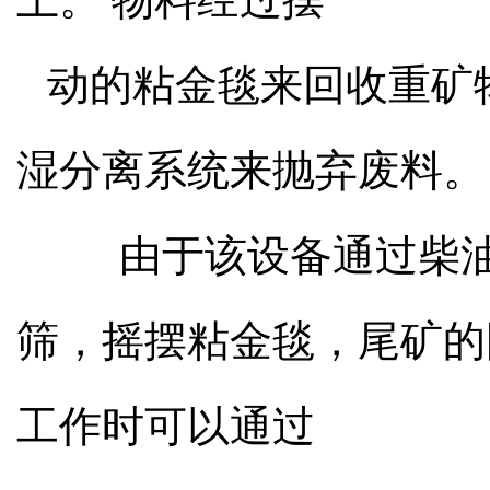
动的粘金毯来回收重矿
湿分离系统来抛弃废料。
由于该设备通过柴油
筛，摇摆粘金毯，尾矿的
工作时可以通过