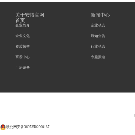
关于安博官网
新闻中心
首页
企业简介
企业动态
企业文化
通知公告
资质荣誉
行业动态
研发中心
专题报道
厂房设备
赣公网安备36073502000187