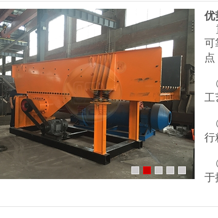
优
重
可
点
①
工
②
行
③
于