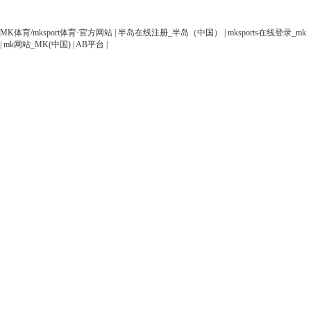
MK体育/mksport体育·官方网站
|
半岛在线注册_半岛（中国）
|
mksports在线登录
|
mk网站_MK(中国)
|
AB平台
|