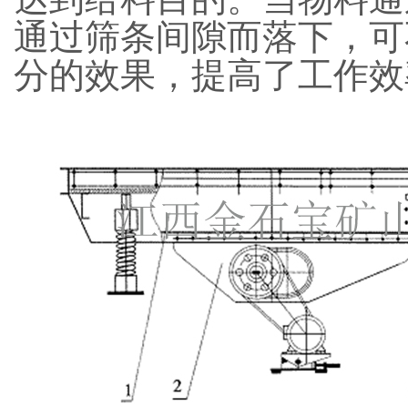
通过筛条间隙而落下，可
分的效果，提高了工作效