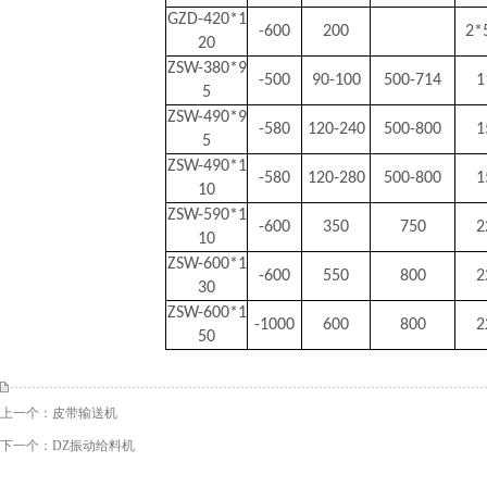
GZD-420*1
-600
200
2*
20
ZSW-380*9
-500
90-100
500-714
1
5
ZSW-490*9
-580
120-240
500-800
1
5
ZSW-490*1
-580
120-280
500-800
1
10
ZSW-590*1
-600
350
750
2
10
ZSW-600*1
-
600
550
800
2
30
ZSW-600*1
-1000
600
800
2
50
上一个：
皮带输送机
下一个：
DZ振动给料机