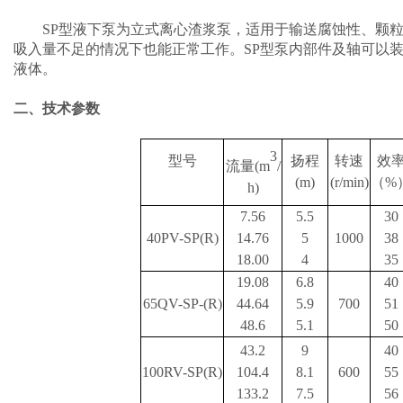
SP
型液下泵为立式离心渣浆泵，适用于输送腐蚀性、颗
吸入量不足的情况下也能正常工作。
SP
型泵内部件及轴可以
液体。
二
、技术参数
3
型号
扬程
转速
效
流量(m
/
(m)
(r/min)
（%
h)
7.56
5.5
30
40PV-SP(R)
14.76
5
1000
38
18.00
4
35
19.08
6.8
40
65QV-SP-(R)
44.64
5.9
700
51
48.6
5.1
50
43.2
9
40
100RV-SP(R)
104.4
8.1
600
55
133.2
7.5
56