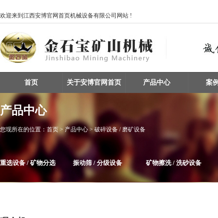
欢迎来到江西安博官网首页机械设备有限公司网站 !
首页
关于安博官网首页
产品中心
案
产品中心
您现所在的位置：
首页
> 产品中心 > 破碎设备 / 磨矿设备
重选设备 / 矿物分选
振动筛 / 分级设备
矿物擦洗 / 洗砂设备
整条生产线设备
磁选机
给料机及输送设备