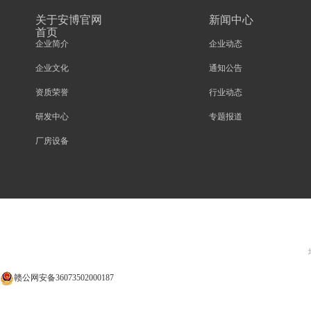
关于安博官网
新闻中心
首页
企业简介
企业动态
企业文化
通知公告
资质荣誉
行业动态
研发中心
专题报道
厂房设备
赣公网安备36073502000187