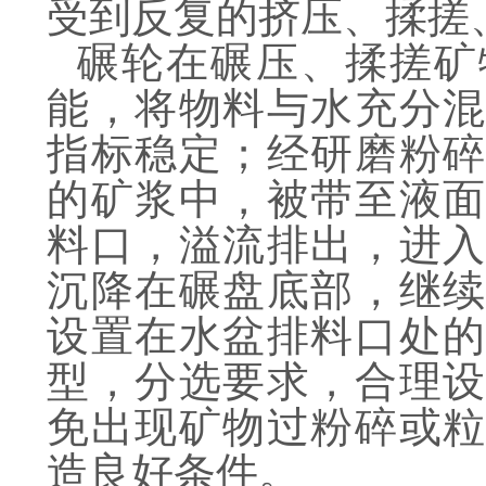
受到反复的挤压、揉搓
碾轮在碾压、揉搓矿
能
，将物料与水充分
指标稳定
；经研磨粉
的矿浆中，被带至液面
料口，溢流排出，进入
沉降在碾盘底部，继续
设置在水盆排料口处的
型，分选要求，合理设
免出现矿物过粉碎或粒
造良好条件
。