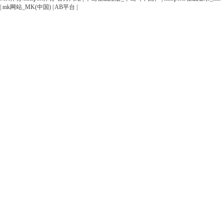
|
mk网站_MK(中国)
|
AB平台
|