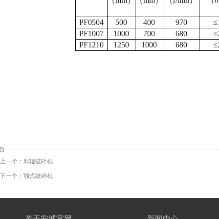
（mm）
（mm）
（r/min）
PF0504
500
400
970
≤
PF1007
1000
700
680
≤
PF1210
1250
1000
680
≤
上一个：
对辊破碎机
下一个：
颚式破碎机
关于安博官网
新闻中心