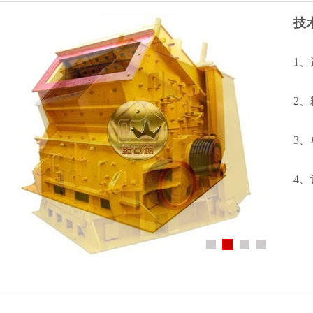
技
1、
2、
3、
4、