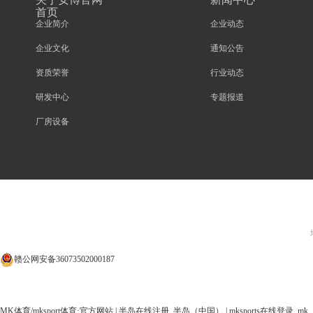
首页
企业简介
企业动态
企业文化
通知公告
资质荣誉
行业动态
研发中心
专题报道
厂房设备
赣公网安备36073502000187
MK体育/mksport体育·官方网站
|
半岛在线注册_半岛（中国）
|
mksports在线登录