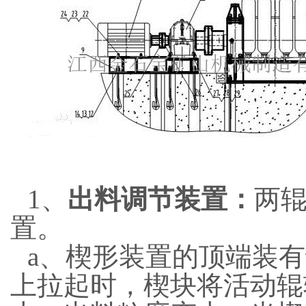
1、
出料调节装置：
两
置。
a、楔形装置的顶端装
上拉起时，楔块将活动辊