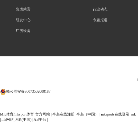
资质荣誉
行业动态
研发中心
专题报道
厂房设备
赣公网安备36073502000187
MK体育/mksport体育·官方网站
|
半岛在线注册_半岛（中国）
|
mksports在线登录
|
mk网站_MK(中国)
|
AB平台
|