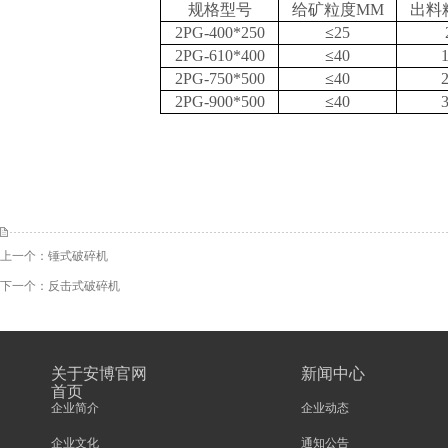
规格型号
给矿粒度
MM
出料
2PG-400*250
≤
25
2PG-610*400
≤
40
2PG-750*500
≤
40
2PG-900*500
≤
40
上一个：
锤式破碎机
下一个：
反击式破碎机
关于安博官网
新闻中心
首页
企业简介
企业动态
企业文化
通知公告