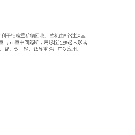
别有利于细粒重矿物回收。整机由8个跳汰室
室与5-8室中间隔断，用螺栓连接起来形成
钨、锡、铁、锰、钛等重选厂广泛应用。