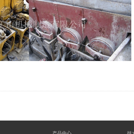
产品中心
技