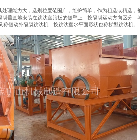
其处理能力大，选别粒度范围广，维护简单，作为粗选或精选，
跳汰机的隔膜垂直地安装在跳汰室筛板的侧壁上，按隔膜运动方向区分
又称侧动外隔膜跳汰机，按跳汰室水平面形状也称梯型跳汰机。