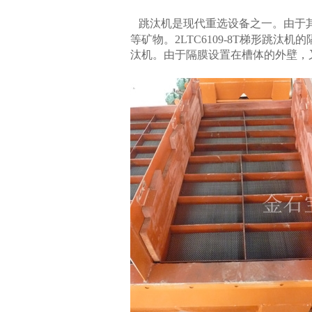
跳汰机是现代重选设备之一。由于
等矿物。
2LTC6109-8T梯形
汰机。由于隔膜设置在槽体的外壁，