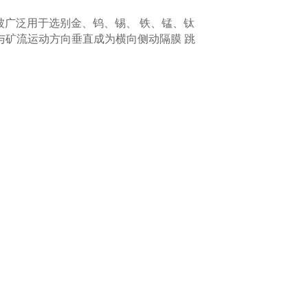
被广泛用于选别金、钨、锡、
铁、锰、钛
，与矿流运动方向垂直成为横向侧动隔膜 跳