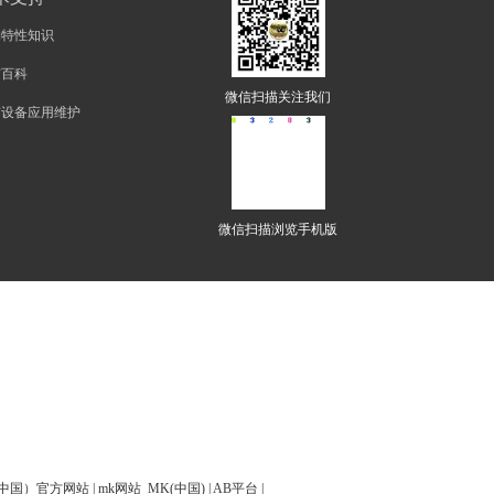
物特性知识
矿百科
微信扫描关注我们
矿设备应用维护
微信扫描浏览手机版
中国）官方网站
|
mk网站_MK(中国)
|
AB平台
|