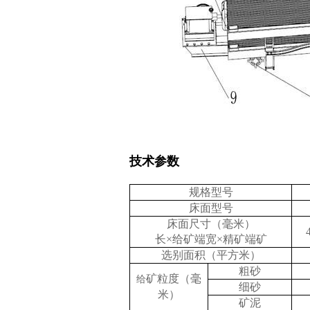
技术参数
规格型号
床面型号
床面尺寸（毫米）
长×给矿端宽×精矿端矿
选别面积（
平方米）
粗砂
矿粒度（毫
给
细砂
米）
矿泥