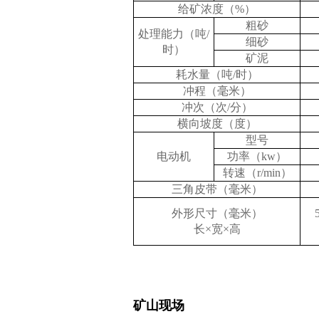
给矿浓度（%）
粗砂
处理能力（吨/
细砂
时）
矿泥
耗水量（吨/时）
冲程（毫米）
冲次（次/分）
横向坡度（度）
型号
电动机
功率（kw）
转速（r/min）
三角皮带（毫米）
外形尺寸（毫米）
长×宽×高
矿山现场