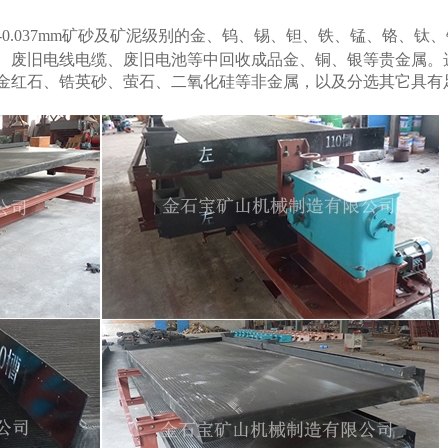
2-0.037mm矿砂及矿泥级别的金、钨、锡、钽、铁、锰、铬、
废旧电线电缆、废旧电池等中回收成品金、铜、银等贵金属。选别4
金红石、锆英砂、萤石、二氧化硅等非金属，以及分选其它具有