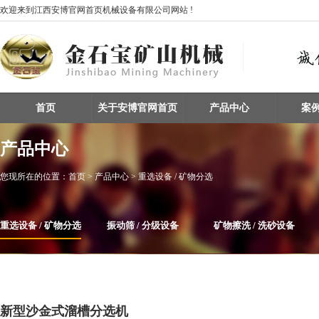
欢迎来到江西安博官网首页机械设备有限公司网站 !
首页
关于安博官网首页
产品中心
案
产品中心
您现所在的位置：
首页
> 产品中心 > 重选设备 / 矿物分选
重选设备 / 矿物分选
振动筛 / 分级设备
矿物擦洗 / 洗砂设备
整条生产线设备
磁选机
给料机及输送设备
新型沙金式溜槽分选机