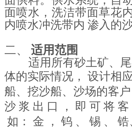
面喷水，洗洁带面草花
内喷水冲洗带内
渗入的
二、
适用范围
适用所有砂土矿、尾
体的实际情况，
设计相
船、挖沙船、沙场的客户
沙
浆
出
口
，
即
可
将
客
如：
金
，
钨
、
锡
、
锆