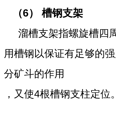
（
6） 槽钢支架
溜槽支架指螺旋槽四周
用槽钢以保证
有足够的强
分矿斗的作用
，又使
4根槽钢支柱定位