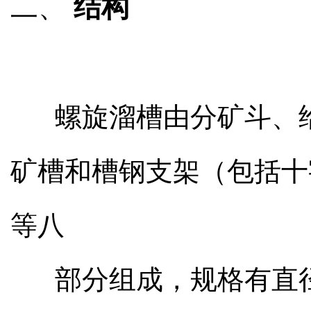
二、
结构
螺旋溜槽由分矿斗、
矿槽和槽钢支架（包括十
等八
部分组成，规格有直径Φ