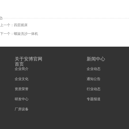
上一个：
四层摇床
下一个：
螺旋洗沙一体机
关于安博官网
新闻中心
首页
企业简介
企业动态
企业文化
通知公告
资质荣誉
行业动态
研发中心
专题报道
厂房设备