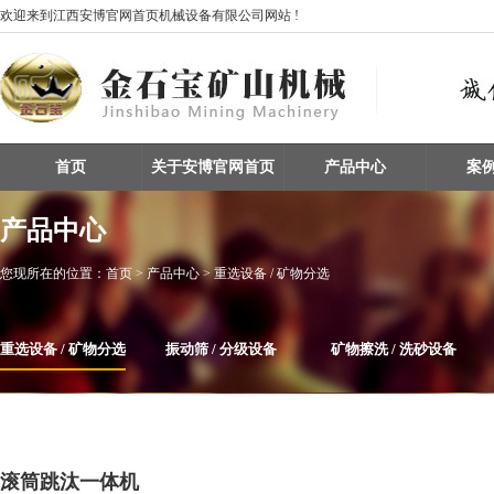
欢迎来到江西安博官网首页机械设备有限公司网站 !
首页
关于安博官网首页
产品中心
案
产品中心
您现所在的位置：
首页
> 产品中心 > 重选设备 / 矿物分选
重选设备 / 矿物分选
振动筛 / 分级设备
矿物擦洗 / 洗砂设备
整条生产线设备
磁选机
给料机及输送设备
滚筒跳汰一体机