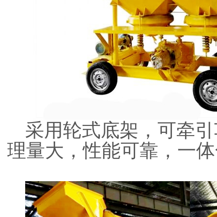
采用轮式底架，可牵引
理量大，性能可靠，一体