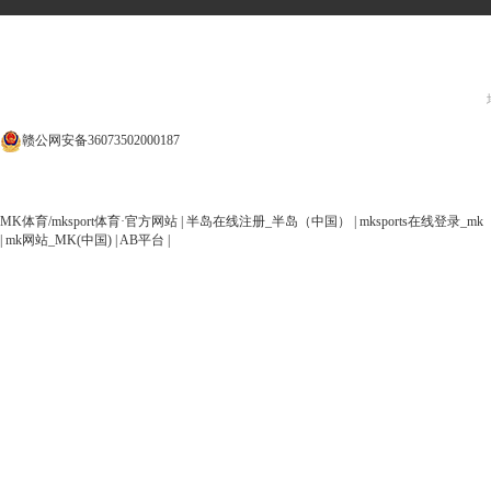
赣公网安备36073502000187
MK体育/mksport体育·官方网站
|
半岛在线注册_半岛（中国）
|
mksports在线登录
|
mk网站_MK(中国)
|
AB平台
|