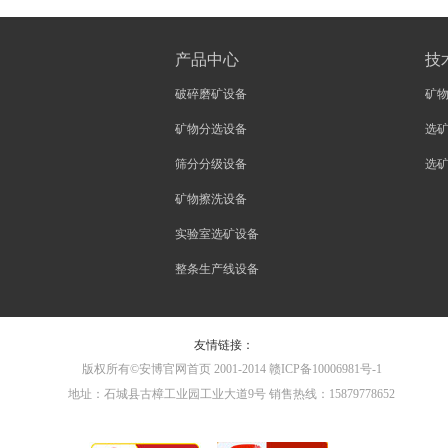
产品中心
技
破碎磨矿设备
矿
矿物分选设备
选
筛分分级设备
选
矿物擦洗设备
实验室选矿设备
整条生产线设备
友情链接：
版权所有©安博官网首页 2001-2014 赣ICP备10006981号-1
地址：石城县古樟工业园工业大道9号 销售热线：15879778652