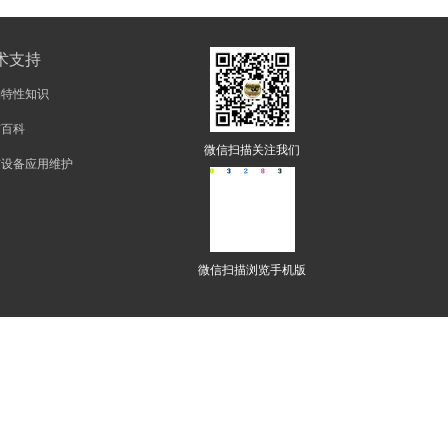
术支持
物特性知识
矿百科
微信扫描关注我们
矿设备应用维护
微信扫描浏览手机版