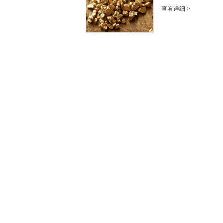
查看详细 >