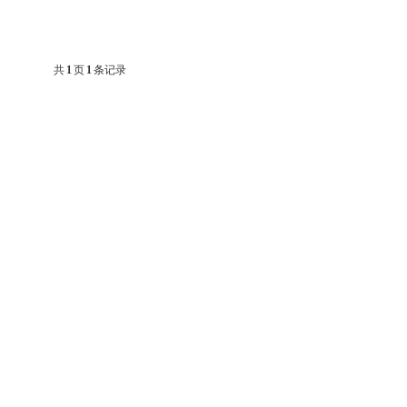
共
1
页
1
条记录