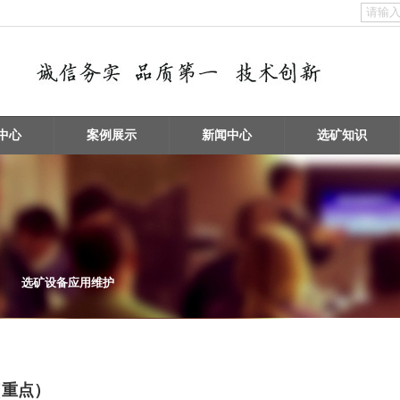
中心
案例展示
新闻中心
选矿知识
选矿设备应用维护
（重点）