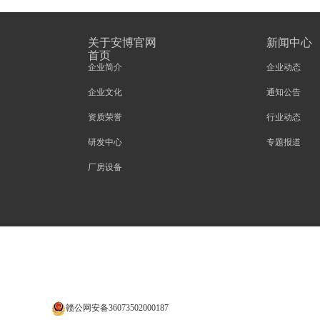
关于安博官网
新闻中心
首页
企业简介
企业动态
企业文化
通知公告
资质荣誉
行业动态
研发中心
专题报道
厂房设备
赣公网安备36073502000187