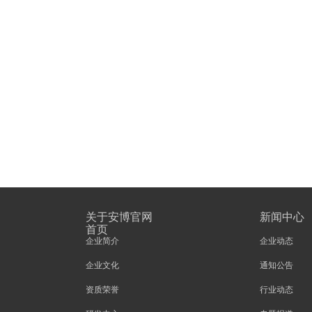
关于安博官网
新闻中心
首页
企业简介
企业动态
企业文化
通知公告
资质荣誉
行业动态