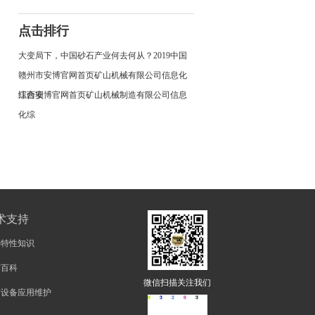
点击排行
大变局下，中国砂石产业何去何从？2019中国
赣州市安博官网首页矿山机械有限公司信息化
综合项
江西安博官网首页矿山机械制造有限公司信息
化综
术支持
物特性知识
矿百科
微信扫描关注我们
矿设备应用维护