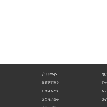
产品中心
技
破碎磨矿设备
矿
矿物分选设备
选
筛分分级设备
选