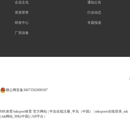
企业文化
通知公告
资质荣誉
行业动态
研发中心
专题报道
厂房设备
赣公网安备36073502000187
MK体育/mksport体育·官方网站
|
半岛在线注册_半岛（中国）
|
mksports在线登录
|
mk网站_MK(中国)
|
AB平台
|