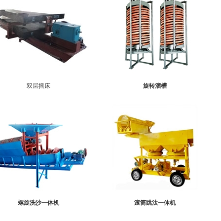
双层摇床
旋转溜槽
螺旋洗沙一体机
滚筒跳汰一体机