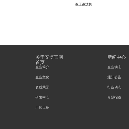
液压跳汰机
关于安博官网
新闻中心
首页
企业简介
企业动态
企业文化
通知公告
资质荣誉
行业动态
研发中心
专题报道
厂房设备