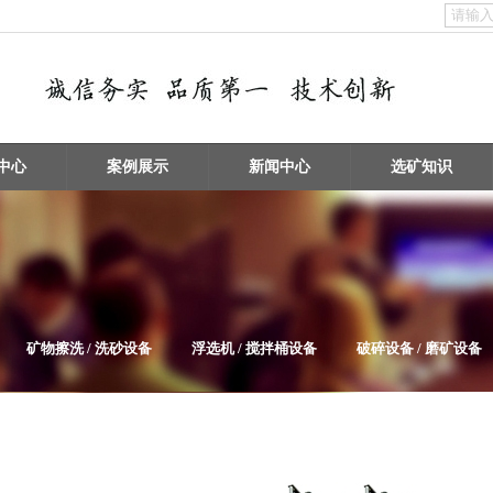
中心
案例展示
新闻中心
选矿知识
矿物擦洗 / 洗砂设备
浮选机 / 搅拌桶设备
破碎设备 / 磨矿设备
给料机及输送设备
电子垃圾处理设备
泵类及其它辅助选矿