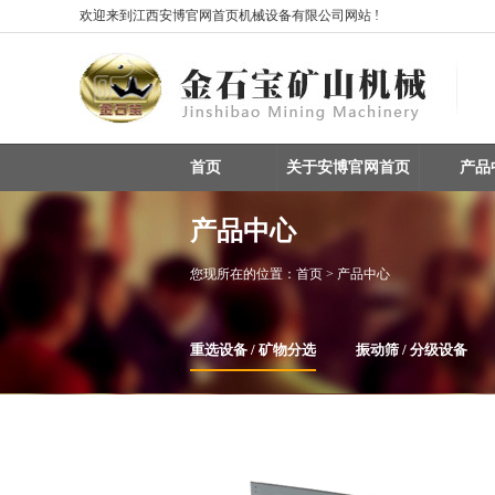
欢迎来到江西安博官网首页机械设备有限公司网站 !
首页
关于安博官网首页
产品
产品中心
您现所在的位置：
首页
> 产品中心
重选设备 / 矿物分选
振动筛 / 分级设备
整条生产线设备
磁选机