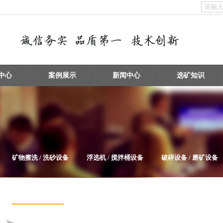
中心
案例展示
新闻中心
选矿知识
矿物擦洗 / 洗砂设备
浮选机 / 搅拌桶设备
破碎设备 / 磨矿设备
给料机及输送设备
电子垃圾处理设备
泵类及其它辅助选矿