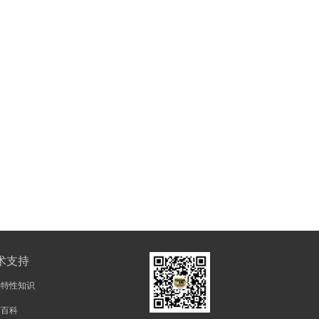
术支持
物特性知识
矿百科